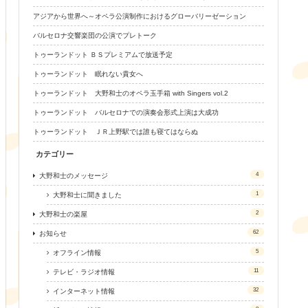
アジアから世界へ～オペラ公演制作におけるグローバリーゼーション
バルセロナ交響楽団の公演でプレトーク
トゥーランドット ＢＳプレミアムで放送予定
トゥーランドット 眠れない貴女へ
トゥーランドット 大野和士のオペラ玉手箱 with Singers vol.2
トゥーランドット バルセロナでの演奏会形式上演は大成功
トゥーランドット ＪＲ上野駅では誰も寝てはならぬ
カテゴリー
4
大野和士のメッセージ
1
大野和士に聞きました
2
大野和士の楽屋
62
お知らせ
5
オフライン情報
11
テレビ・ラジオ情報
32
インターネット情報