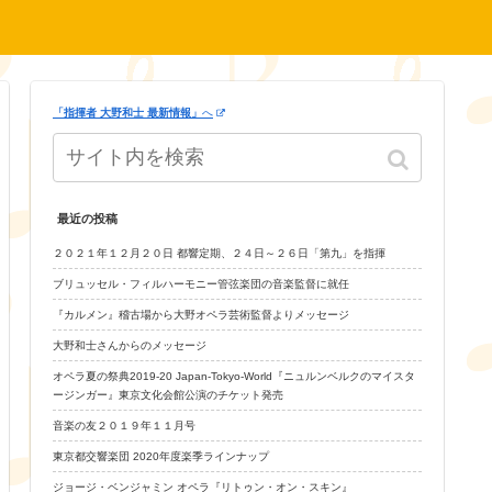
「指揮者 大野和士 最新情報」
へ
最近の投稿
２０２１年１２月２０日 都響定期、２４日～２６日「第九」を指揮
ブリュッセル・フィルハーモニー管弦楽団の音楽監督に就任
『カルメン』稽古場から大野オペラ芸術監督よりメッセージ
大野和士さんからのメッセージ
オペラ夏の祭典2019-20 Japan-Tokyo-World『ニュルンベルクのマイスタ
ージンガー』東京文化会館公演のチケット発売
音楽の友２０１９年１１月号
東京都交響楽団 2020年度楽季ラインナップ
ジョージ・ベンジャミン オペラ『リトゥン・オン・スキン』