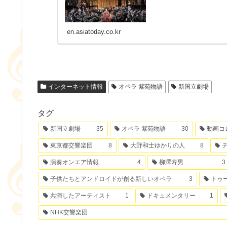
en.asiatoday.co.kr
インターネット情報
オペラ 紫苑物語
新国立劇場
タグ
新国立劇場
35
オペラ 紫苑物語
30
動画コ
東京都交響楽団
8
大野和士ゆかりの人
8
演奏オンエア情報
4
柳澤寿男
3
子供たちとアンドロイドが創る新しいオペラ
3
トゥ
共演したアーティスト
1
ドキュメンタリー
1
NHK交響楽団