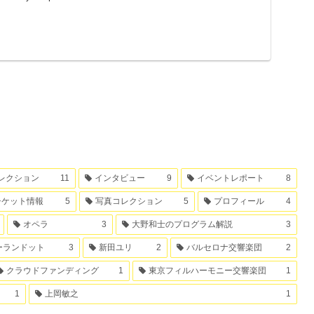
レクション
11
インタビュー
9
イベントレポート
8
チケット情報
5
写真コレクション
5
プロフィール
4
オペラ
3
大野和士のプログラム解説
3
ーランドット
3
新田ユリ
2
バルセロナ交響楽団
2
クラウドファンディング
1
東京フィルハーモニー交響楽団
1
1
上岡敏之
1