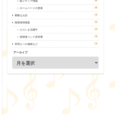
8
紙メディア情報
8
ホームページの更新
4
素敵なお話
5
指揮者情報集
2
ただいま活躍中
3
指揮者リンク保管庫
3
管理人への連絡など
アーカイブ